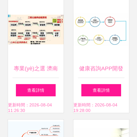
助力生命尊嚴
介組走進上海大世
界，智慧醫(yī)療與
軟件開發(fā)共繪
健康新藍圖
專業(yè)之選 濟南
健康咨詢APP開發
捷森科技，打造優
(fā)指南 機遇、功
查看詳情
查看詳情
(yōu)質(zhì)二碼公
能與未來趨勢
更新時間：2026-08-04
更新時間：2026-08-04
11:26:30
19:28:00
益全返系統