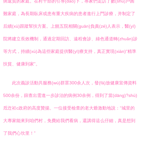
病返貧的家庭。在村干部的引導(dǎo)下，專家們走訪了數(shù)戶困
難家庭，為長期臥床或患有重大疾病的患者進行上門診療，并制定了
后續(xù)跟蹤幫扶方案。上饒五院相關(guān)負責(zé)人表示，醫(yī)
院將建立長效機制，通過定期回訪、遠程會診、綠色通道轉(zhuǎn)診
等方式，持續(xù)為這些家庭提供醫(yī)療支持，真正實現(xiàn)“精準
扶貧、健康到家”。
此次義診活動共服務(wù)群眾300余人次，發(fā)放健康宣傳資料
500余份，篩查出需進一步診治的病例30余例，得到了當(dāng)?shù)
卮迕衽c政府的高度贊揚。一位接受檢查的老大爺激動地說：“城里的
大專家能來到咱們村，免費給我們看病，還講得這么仔細，真是想到
了我們心坎里！”