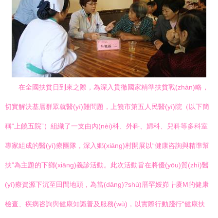
在全國扶貧日到來之際，為深入貫徹國家精準扶貧戰(zhàn)略，
切實解決基層群眾就醫(yī)難問題，上饒市第五人民醫(yī)院（以下簡
稱“上饒五院”）組織了一支由內(nèi)科、外科、婦科、兒科等多科室
專家組成的醫(yī)療團隊，深入鄉(xiāng)村開展以“健康咨詢與精準幫
扶”為主題的下鄉(xiāng)義診活動。此次活動旨在將優(yōu)質(zhì)醫
(yī)療資源下沉至田間地頭，為當(dāng)?shù)厝罕娞峁┟赓M的健康
檢查、疾病咨詢與健康知識普及服務(wù)，以實際行動踐行“健康扶