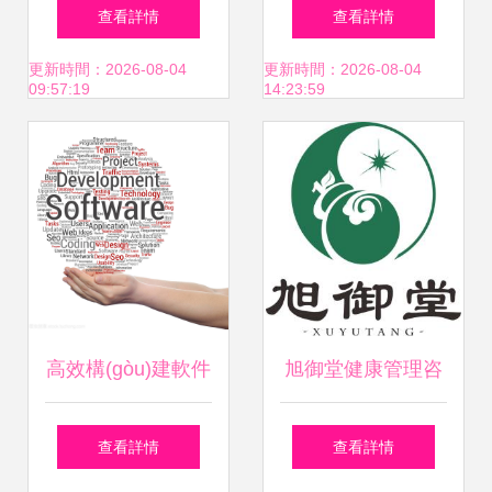
(yīng)收賬款依賴
類軟件開發(fā)計
查看詳情
查看詳情
中移動，營收下滑
劃
更新時間：2026-08-04
更新時間：2026-08-04
09:57:19
14:23:59
與現(xiàn)金流承
壓的健康預(yù)警
高效構(gòu)建軟件
旭御堂健康管理咨
從需求到上線的開
詢 專業(yè)服務
查看詳情
查看詳情