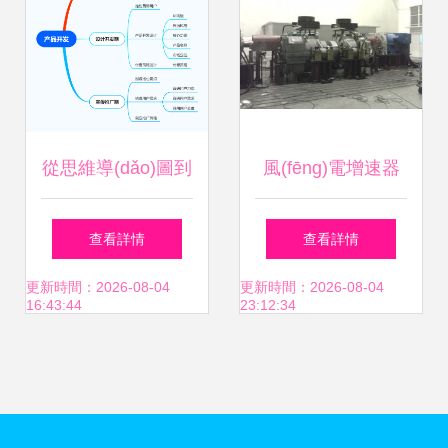
(tǒng)APP
從思維導(dǎo)圖到
風(fēng)電增速器
健康方案 用迅捷流
精密制造與智能軟
查看詳情
查看詳情
程圖軟件高效規
件的雙重賦能
更新時間：2026-08-04
更新時間：2026-08-04
16:43:44
23:12:34
(guī)劃產(chǎn)品
開發(fā)與健康咨