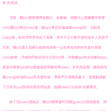
貧”的承諾。
清晨，醫(yī)療隊攜帶血壓計、血糖儀、便攜式心電圖機等基礎
(chǔ)醫(yī)療設(shè)備，驅(qū)車前往偏遠鄉(xiāng)村。活動現
(xiàn)場，村民們早早排起了長隊，其中不乏行動不便的老年人與留守
兒童。醫(yī)護人員耐心細致地為每一位前來咨詢的村民進行基礎
(chǔ)檢查，詳細詢問病史與生活習(xí)慣，并根據(jù)初步診斷結(jié)
果提供專業(yè)的治療建議與用藥指導(dǎo)。針對高血壓、糖尿病等
農(nóng)村地區(qū)常見慢性病，專家們不僅開具處方，更重點講解
了日常預(yù)防與自我管理知識，強調(diào)“治未病”的重要性。
除了現(xiàn)場義診，醫(yī)療隊還特別關(guān)注因病致貧、因