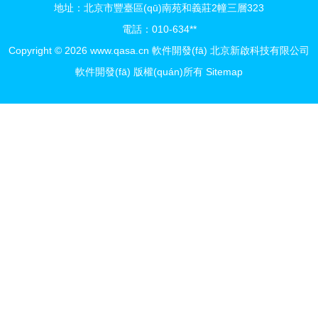
地址：北京市豐臺區(qū)南苑和義莊2幢三層323
詢
電話：010-634**
Copyright © 2026
www.qasa.cn
軟件開發(fā)
北京新啟科技有限公司
軟件開發(fā)
版權(quán)所有
Sitemap