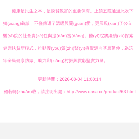
健康是民生之本，是脫貧致富的重要保障。上饒五院通過此次下
鄉(xiāng)義診，不僅傳遞了溫暖與關(guān)愛，更展現(xiàn)了公立
醫(yī)院的社會責(zé)任與擔(dān)當(dāng)。醫(yī)院將繼續(xù)探索
健康扶貧新模式，推動優(yōu)質(zhì)醫(yī)療資源向基層延伸，為筑
牢全民健康防線、助力鄉(xiāng)村振興貢獻堅實力量。
更新時間：2026-08-04 11:08:14
如若轉(zhuǎn)載，請注明出處：http://www.qasa.cn/product/63.html