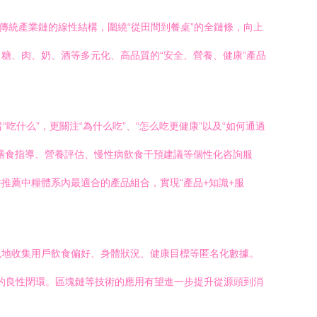
傳統產業鏈的線性結構，圍繞“從田間到餐桌”的全鏈條，向上
糖、肉、奶、酒等多元化、高品質的“安全、營養、健康”產品
吃什么”，更關注“為什么吃”、“怎么吃更健康”以及“如何通過
膳食指導、營養評估、慢性病飲食干預建議等個性化咨詢服
推薦中糧體系內最適合的產品組合，實現“產品+知識+服
規地收集用戶飲食偏好、身體狀況、健康目標等匿名化數據。
”的良性閉環。區塊鏈等技術的應用有望進一步提升從源頭到消