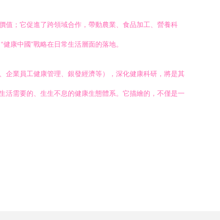
康價值；它促進了跨領域合作，帶動農業、食品加工、營養科
“健康中國”戰略在日常生活層面的落地。
康、企業員工健康管理、銀發經濟等），深化健康科研，將是其
好生活需要的、生生不息的健康生態體系。它描繪的，不僅是一