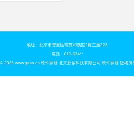
地址：北京市豐臺區南苑和義莊2幢三層323
電話：010-634**
 © 2026
www.qasa.cn
軟件開發
北京新啟科技有限公司
軟件開發
版權所