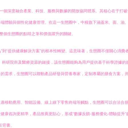
是一個深度融合產業、科技、服務與數據的開放協同體系。其核心在于打破
端體驗與個性化健康管理。在這一生態圈中，中糧旗下涵蓋米、面、油、
是整個生態圈的點睛之筆和價值躍升的關鍵。
”到“提供健康解決方案”的根本性轉變。這意味著，生態圈不僅關心消費者“
、科研院所及醫療資源的鏈接，該生態圈能夠為用戶提供基于科學證據的
的需求，生態圈可以聯動產品研發與營養專家，定制專屬的膳食方案，并
通過移動應用、智能設備、線上線下零售終端等觸點，生態圈可以合法合
健康咨詢更精準，產品推薦更貼心，形成“數據反饋-服務優化-體驗提升
任背書。