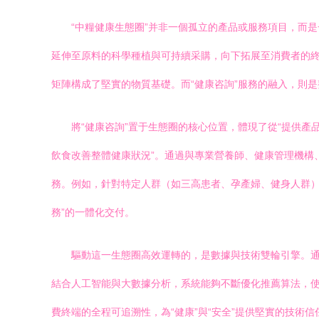
“中糧健康生態圈”并非一個孤立的產品或服務項目，而
延伸至原料的科學種植與可持續采購，向下拓展至消費者的終
矩陣構成了堅實的物質基礎。而“健康咨詢”服務的融入，則
將“健康咨詢”置于生態圈的核心位置，體現了從“提供產品
飲食改善整體健康狀況”。通過與專業營養師、健康管理機構
務。例如，針對特定人群（如三高患者、孕產婦、健身人群）
務”的一體化交付。
驅動這一生態圈高效運轉的，是數據與技術雙輪引擎。
結合人工智能與大數據分析，系統能夠不斷優化推薦算法，使
費終端的全程可追溯性，為“健康”與“安全”提供堅實的技術信